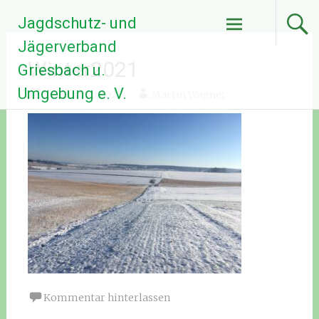
Zum
Jagdschutz- und
Inhalt
springen
Jägerverband
Winter2021
Griesbach u.
Umgebung e. V.
21. Februar 2021
Martin Wagner
Kommentar hinterlassen